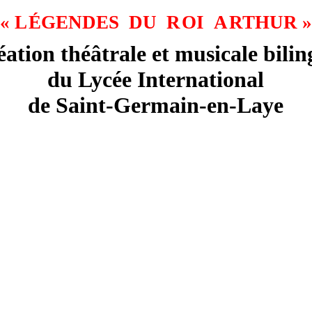
«
L
ÉGENDES DU R
OI A
RTHUR
»
·
·
·
&
ation théâtrale et musicale bili
du Lycé
e International
de
Saint-
Germain-
en
-Laye